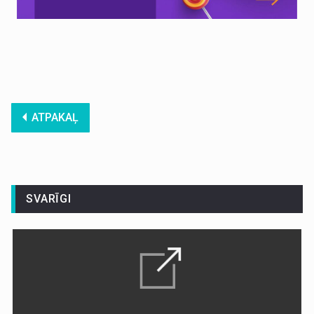
ATPAKAĻ
SVARĪGI