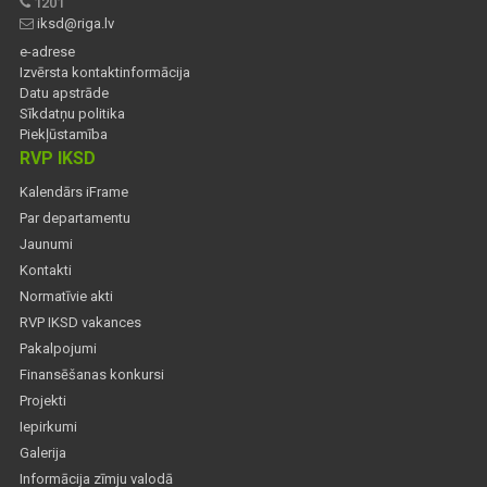
1201
iksd@riga.lv
e-adrese
Izvērsta kontaktinformācija
Datu apstrāde
Sīkdatņu politika
Piekļūstamība
RVP IKSD
Kalendārs iFrame
Par departamentu
Jaunumi
Kontakti
Normatīvie akti
RVP IKSD vakances
Pakalpojumi
Finansēšanas konkursi
Projekti
Iepirkumi
Galerija
Informācija zīmju valodā