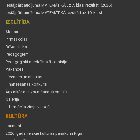
Iestājpārbaudījuma MATEMĀTIKĀ uz 7. klasi rezultāti (2026)
Iestājpārbaudījuma MATEMĀTIKĀ rezultāti uz 10. klasi
IZGLĪTĪBA
Skolas
Pirmsskolas
Brīvais laiks
Pedagogiem
Pedagoģiski medicīniskā komisija
Vakances
Licences un atļaujas
Finansēšanas konkursi
Ārpuskārtas uzņemšanas komisija
Galerija
Informācija zīmju valodā
KULTŪRA
Jaunumi
2026. gada lielākie kultūras pasākumi Rīgā