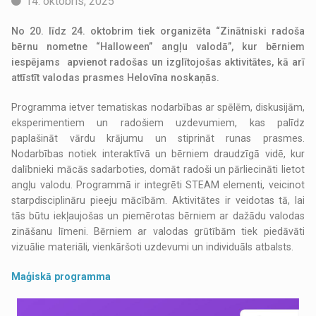
14. oktobris, 2025
No 20. līdz 24. oktobrim tiek organizēta “Zinātniski radoša
bērnu nometne “Halloween” angļu valodā”, kur bērniem
iespējams apvienot radošas un izglītojošas aktivitātes, kā arī
attīstīt valodas prasmes Helovīna noskaņās.
Programma ietver tematiskas nodarbības ar spēlēm, diskusijām,
eksperimentiem un radošiem uzdevumiem, kas palīdz
paplašināt vārdu krājumu un stiprināt runas prasmes.
Nodarbības notiek interaktīvā un bērniem draudzīgā vidē, kur
dalībnieki mācās sadarboties, domāt radoši un pārliecināti lietot
angļu valodu. Programmā ir integrēti STEAM elementi, veicinot
starpdisciplināru pieeju mācībām. Aktivitātes ir veidotas tā, lai
tās būtu iekļaujošas un piemērotas bērniem ar dažādu valodas
zināšanu līmeni. Bērniem ar valodas grūtībām tiek piedāvāti
vizuālie materiāli, vienkāršoti uzdevumi un individuāls atbalsts.
Maģiskā programma