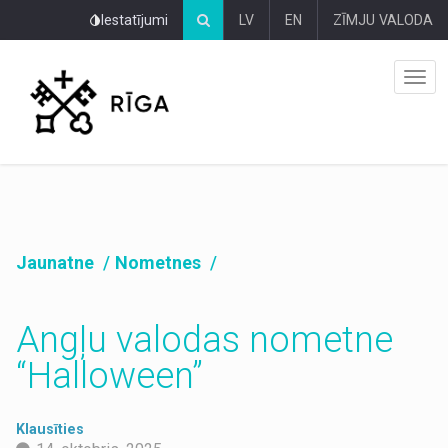
Pāriet
Iestatījumi
LV
EN
ZĪMJU VALODA
uz
lapas
saturu
Jaunatne
Nometnes
Angļu valodas nometne
“Halloween”
Klausīties