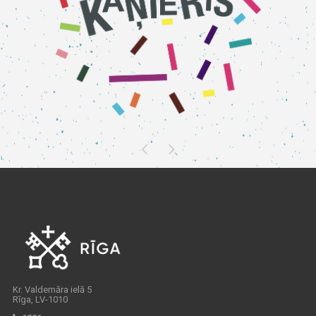
Kr. Valdemāra ielā 5
Rīga, LV-1010