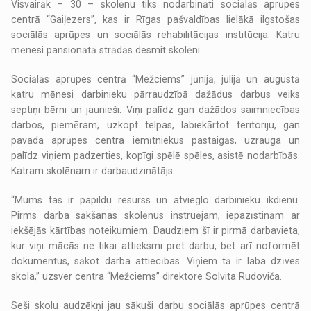
Visvairāk – 30 – skolēnu tiks nodarbināti sociālās aprūpes
centrā “Gaiļezers”, kas ir Rīgas pašvaldības lielākā ilgstošas
sociālās aprūpes un sociālās rehabilitācijas institūcija. Katru
mēnesi pansionātā strādās desmit skolēni.
Sociālās aprūpes centrā “Mežciems” jūnijā, jūlijā un augustā
katru mēnesi darbinieku pārraudzībā dažādus darbus veiks
septiņi bērni un jaunieši. Viņi palīdz gan dažādos saimniecības
darbos, piemēram, uzkopt telpas, labiekārtot teritoriju, gan
pavada aprūpes centra iemītniekus pastaigās, uzrauga un
palīdz viņiem padzerties, kopīgi spēlē spēles, asistē nodarbībās.
Katram skolēnam ir darbaudzinātājs.
“Mums tas ir papildu resurss un atvieglo darbinieku ikdienu.
Pirms darba sākšanas skolēnus instruējam, iepazīstinām ar
iekšējās kārtības noteikumiem. Daudziem šī ir pirmā darbavieta,
kur viņi mācās ne tikai attieksmi pret darbu, bet arī noformēt
dokumentus, sākot darba attiecības. Viņiem tā ir laba dzīves
skola,” uzsver centra “Mežciems” direktore Solvita Rudoviča.
Seši skolu audzēkņi jau sākuši darbu sociālās aprūpes centrā