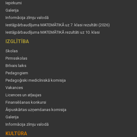
Iepirkumi
Galerija
Informācija zīmju valodā
Iestājpārbaudījuma MATEMĀTIKĀ uz 7. klasi rezultāti (2026)
Iestājpārbaudījuma MATEMĀTIKĀ rezultāti uz 10. klasi
IZGLĪTĪBA
Skolas
Pirmsskolas
Brīvais laiks
Pedagogiem
Pedagoģiski medicīniskā komisija
Vakances
Licences un atļaujas
Finansēšanas konkursi
Ārpuskārtas uzņemšanas komisija
Galerija
Informācija zīmju valodā
KULTŪRA