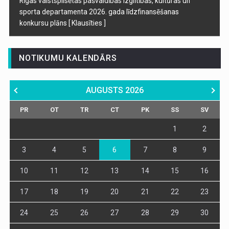
Rīgas valstspilsētas pašvaldības Izglītības, kultūras un
sporta departamenta 2026. gada līdzfinansēšanas
konkursu plāns
[ Klausīties ]
NOTIKUMU KALENDĀRS
AUGUSTS
2026
PR
OT
TR
CT
PK
SS
SV
1
2
3
4
5
6
7
8
9
10
11
12
13
14
15
16
17
18
19
20
21
22
23
24
25
26
27
28
29
30