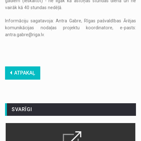
gadiem (ieskaitot) - ne ilgāk kā astoņas stundas dienā un ne
vairāk kā 40 stundas nedēļā.
Informāciju sagatavoja: Antra Gabre, Rīgas pašvaldības Ārējas
komunikācijas nodaļas projektu koordinatore, e-pasts:
antra.gabre@riga.lv.
ATPAKAĻ
SVARĪGI