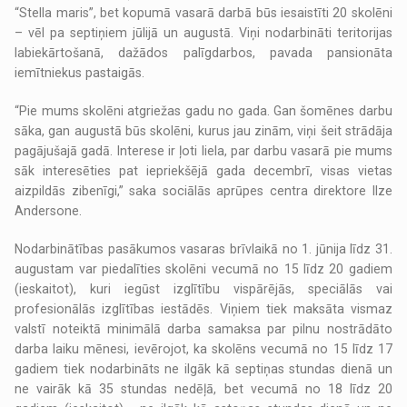
“Stella maris”, bet kopumā vasarā darbā būs iesaistīti 20 skolēni
– vēl pa septiņiem jūlijā un augustā. Viņi nodarbināti teritorijas
labiekārtošanā, dažādos palīgdarbos, pavada pansionāta
iemītniekus pastaigās.
“Pie mums skolēni atgriežas gadu no gada. Gan šomēnes darbu
sāka, gan augustā būs skolēni, kurus jau zinām, viņi šeit strādāja
pagājušajā gadā. Interese ir ļoti liela, par darbu vasarā pie mums
sāk interesēties pat iepriekšējā gada decembrī, visas vietas
aizpildās zibenīgi,” saka sociālās aprūpes centra direktore Ilze
Andersone.
Nodarbinātības pasākumos vasaras brīvlaikā no 1. jūnija līdz 31.
augustam var piedalīties skolēni vecumā no 15 līdz 20 gadiem
(ieskaitot), kuri iegūst izglītību vispārējās, speciālās vai
profesionālās izglītības iestādēs. Viņiem tiek maksāta vismaz
valstī noteiktā minimālā darba samaksa par pilnu nostrādāto
darba laiku mēnesi, ievērojot, ka skolēns vecumā no 15 līdz 17
gadiem tiek nodarbināts ne ilgāk kā septiņas stundas dienā un
ne vairāk kā 35 stundas nedēļā, bet vecumā no 18 līdz 20