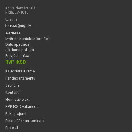
Kr. Valdemāra ielā 5
Rīga, LV-1010
1201
iksd@riga.lv
e-adrese
Izvērsta kontaktinformācija
Datu apstrāde
Sīkdatņu politika
Piekļūstamība
RVP IKSD
Kalendārs iFrame
Par departamentu
Jaunumi
Kontakti
Normatīvie akti
RVP IKSD vakances
Pakalpojumi
Finansēšanas konkursi
Projekti