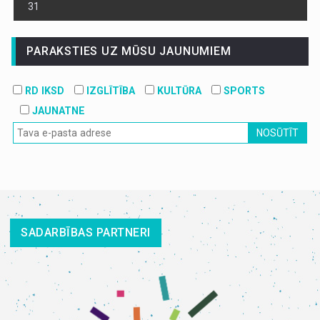
31
PARAKSTIES UZ MŪSU JAUNUMIEM
RD IKSD
IZGLĪTĪBA
KULTŪRA
SPORTS
JAUNATNE
NOSŪTĪT
SADARBĪBAS PARTNERI