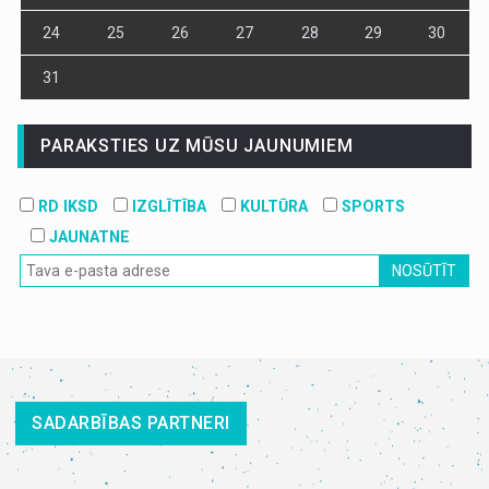
24
25
26
27
28
29
30
31
PARAKSTIES UZ MŪSU JAUNUMIEM
RD IKSD
IZGLĪTĪBA
KULTŪRA
SPORTS
JAUNATNE
NOSŪTĪT
SADARBĪBAS PARTNERI