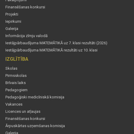
Finansēšanas konkursi
Projekti
Iepirkumi
Galerija
Informācija zīmju valodā
Iestājpārbaudījuma MATEMĀTIKĀ uz 7. klasi rezultāti (2026)
Iestājpārbaudījuma MATEMĀTIKĀ rezultāti uz 10. klasi
IZGLĪTĪBA
Skolas
Pirmsskolas
Brīvais laiks
Pedagogiem
Pedagoģiski medicīniskā komisija
Vakances
Licences un atļaujas
Finansēšanas konkursi
Ārpuskārtas uzņemšanas komisija
Galerija