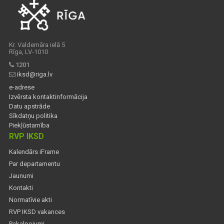
Kr. Valdemāra ielā 5
Rīga, LV-1010
1201
iksd@riga.lv
e-adrese
Izvērsta kontaktinformācija
Datu apstrāde
Sīkdatņu politika
Piekļūstamība
RVP IKSD
Kalendārs iFrame
Par departamentu
Jaunumi
Kontakti
Normatīvie akti
RVP IKSD vakances
Pakalpojumi