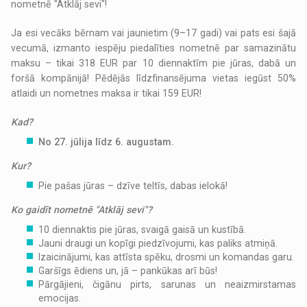
nometnē "Atklāj sevi"!
Ja esi vecāks bērnam vai jaunietim (9–17 gadi) vai pats esi šajā
vecumā, izmanto iespēju piedalīties nometnē par samazinātu
maksu – tikai 318 EUR par 10 diennaktīm pie jūras, dabā un
foršā kompānijā! Pēdējās līdzfinansējuma vietas iegūst 50%
atlaidi un nometnes maksa ir tikai 159 EUR!
Kad?
No 27. jūlija līdz 6. augustam.
Kur?
Pie pašas jūras – dzīve teltīs, dabas ielokā!
Ko gaidīt nometnē "Atklāj sevi"?
10 diennaktis pie jūras, svaigā gaisā un kustībā.
Jauni draugi un kopīgi piedzīvojumi, kas paliks atmiņā.
Izaicinājumi, kas attīsta spēku, drosmi un komandas garu.
Garšīgs ēdiens un, jā – pankūkas arī būs!
Pārgājieni, čigānu pirts, sarunas un neaizmirstamas
emocijas.