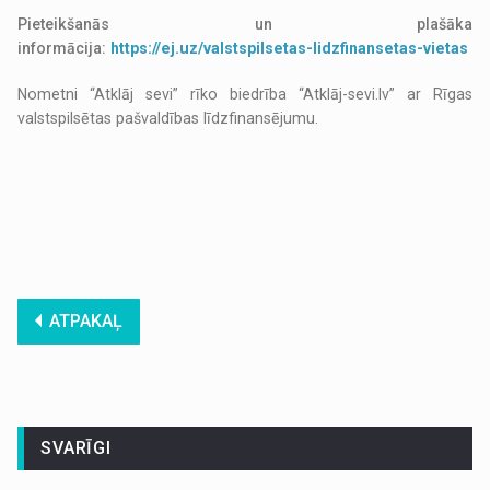
Pieteikšanās un plašāka
informācija:
https://ej.uz/valstspilsetas-lidzfinansetas-vietas
Nometni “Atklāj sevi” rīko biedrība “Atklāj-sevi.lv” ar Rīgas
valstspilsētas pašvaldības līdzfinansējumu.
ATPAKAĻ
SVARĪGI