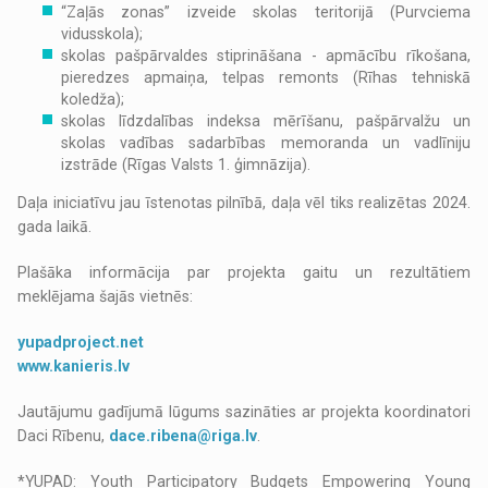
“Zaļās zonas” izveide skolas teritorijā (Purvciema
vidusskola);
skolas pašpārvaldes stiprināšana - apmācību rīkošana,
pieredzes apmaiņa, telpas remonts (Rīhas tehniskā
koledža);
skolas līdzdalības indeksa mērīšanu, pašpārvalžu un
skolas vadības sadarbības memoranda un vadlīniju
izstrāde (Rīgas Valsts 1. ģimnāzija).
Daļa iniciatīvu jau īstenotas pilnībā, daļa vēl tiks realizētas 2024.
gada laikā.
Plašāka informācija par projekta gaitu un rezultātiem
meklējama šajās vietnēs:
yupadproject.net
www.kanieris.lv
Jautājumu gadījumā lūgums sazināties ar projekta koordinatori
Daci Rībenu,
dace.ribena@riga.lv
.
*YUPAD: Youth Participatory Budgets Empowering Young