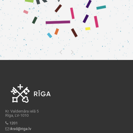
Kr. Valdemāra ielā 5
Rīga, LV-1010
1201
iksd@riga.lv