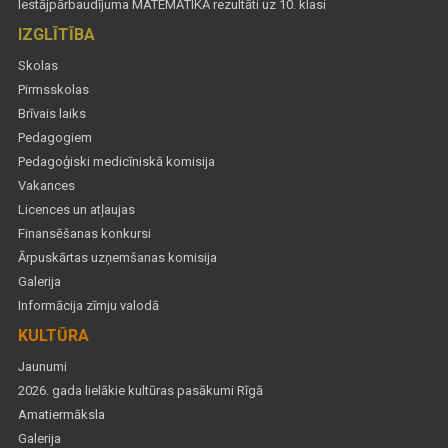
Iestājpārbaudījuma MATEMĀTIKĀ rezultāti uz 10. klasi
IZGLĪTĪBA
Skolas
Pirmsskolas
Brīvais laiks
Pedagogiem
Pedagoģiski medicīniskā komisija
Vakances
Licences un atļaujas
Finansēšanas konkursi
Ārpuskārtas uzņemšanas komisija
Galerija
Informācija zīmju valodā
KULTŪRA
Jaunumi
2026. gada lielākie kultūras pasākumi Rīgā
Amatiermāksla
Galerija