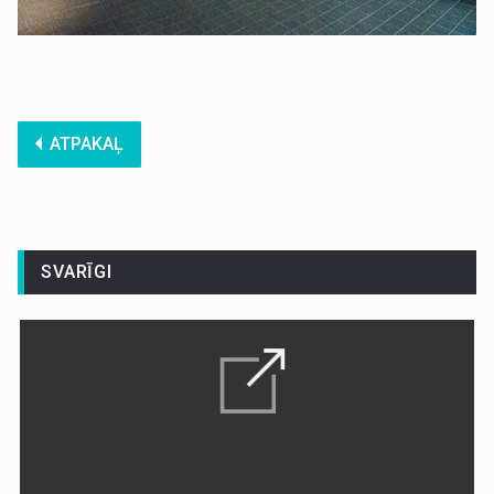
ATPAKAĻ
SVARĪGI