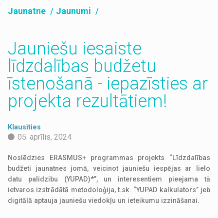
Jaunatne
Jaunumi
Jauniešu iesaiste
līdzdalības budžetu
īstenošanā - iepazīsties ar
projekta rezultātiem!
Klausīties
05. aprīlis, 2024
Noslēdzies ERASMUS+ programmas projekts “Līdzdalības
budžeti jaunatnes jomā, veicinot jauniešu iespējas ar lielo
datu palīdzību (YUPAD)*”, un interesentiem pieejama tā
ietvaros izstrādātā metodoloģija, t.sk. “YUPAD kalkulators” jeb
digitālā aptauja jauniešu viedokļu un ieteikumu izzināšanai.