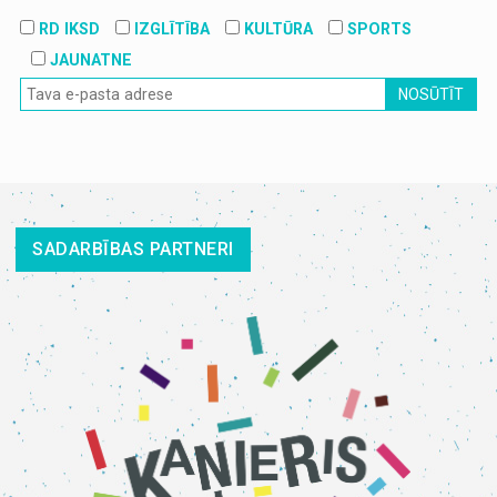
RD IKSD
IZGLĪTĪBA
KULTŪRA
SPORTS
JAUNATNE
NOSŪTĪT
SADARBĪBAS PARTNERI