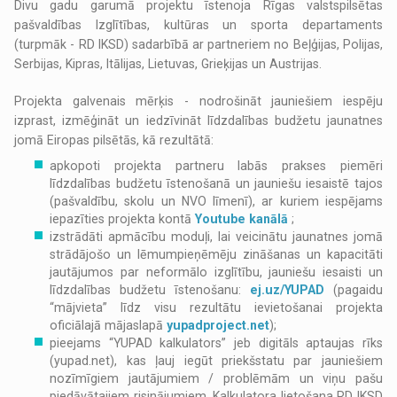
Divu gadu garumā projektu īstenoja Rīgas valstspilsētas
pašvaldības Izglītības, kultūras un sporta departaments
(turpmāk - RD IKSD) sadarbībā ar partneriem no Beļģijas, Polijas,
Serbijas, Kipras, Itālijas, Lietuvas, Grieķijas un Austrijas.
Projekta galvenais mērķis - nodrošināt jauniešiem iespēju
izprast, izmēģināt un iedzīvināt līdzdalības budžetu jaunatnes
jomā Eiropas pilsētās, kā rezultātā:
apkopoti projekta partneru labās prakses piemēri
līdzdalības budžetu īstenošanā un jauniešu iesaistē tajos
(pašvaldību, skolu un NVO līmenī), ar kuriem iespējams
iepazīties projekta kontā
Youtube kanālā
;
izstrādāti apmācību moduļi, lai veicinātu jaunatnes jomā
strādājošo un lēmumpieņēmēju zināšanas un kapacitāti
jautājumos par neformālo izglītību, jauniešu iesaisti un
līdzdalības budžetu īstenošanu:
ej.uz/YUPAD
(pagaidu
“mājvieta” līdz visu rezultātu ievietošanai projekta
oficiālajā mājaslapā
yupadproject.net
);
pieejams “YUPAD kalkulators” jeb digitāls aptaujas rīks
(yupad.net), kas ļauj iegūt priekšstatu par jauniešiem
nozīmīgiem jautājumiem / problēmām un viņu pašu
piedāvātajiem risinājumiem. Kalkulatora lietošana RD IKSD