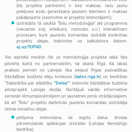
(kā projekta partnerim) ir bez maksas, taču jaunu
piekļuves kodu ģenerēšana jauniem klientiem ir maksas
pakalpojums (sazinoties ar projekta īstenotājiem);
izstrādāta tā sauktā “Bišu metodoloģija” jeb programma
(veicamie soļi, ieteikumi, metodes u.c.) interaktīvam
procesam, kurā jauniešu komandas izstrādā konkrētas
projektu idejas, balstoties uz kalkulatora datiem:
ej.uz/YUPAD
.
Visi iepriekš minētie rīki un metodoloģija projekta laikā tika
pilotēta katrā no partnervalstīm, tai skaitā Rīgā. Kā labās
prakses piemēri no Latvijas tika iekļauti Rīgas pašvaldības
līdzdalības budžeta ideju konkurss (
balso.riga.lv
) un biedrības
“Sabiedrība par atklātību
“Delna”
” īstenotie līdzdalības budžeta
pilotprojekti Latvijas skolās. Noritējuši vairāki informatīvie
semināri lēmumpieņēmējiem un jaunatnes jomā strādājošajiem,
kā arī “Bišu” projektu darbnīcās jauniešu komandas izstrādāja
četras iniciatīvu idejas:
pētījuma īstenošana, lai iegūtu datus drošas
pārvietošanās aplikācijas izstrādei (Latvijas Neredzīgo
biedrība);