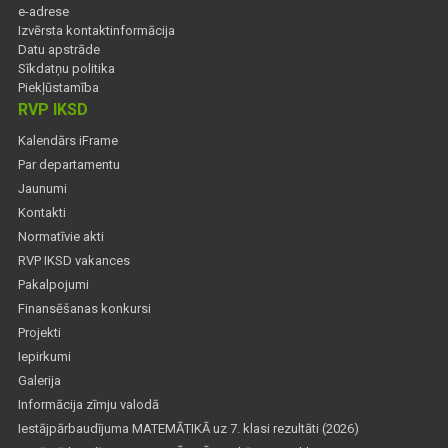
e-adrese
Izvērsta kontaktinformācija
Datu apstrāde
Sīkdatņu politika
Piekļūstamība
RVP IKSD
Kalendārs iFrame
Par departamentu
Jaunumi
Kontakti
Normatīvie akti
RVP IKSD vakances
Pakalpojumi
Finansēšanas konkursi
Projekti
Iepirkumi
Galerija
Informācija zīmju valodā
Iestājpārbaudījuma MATEMĀTIKĀ uz 7. klasi rezultāti (2026)