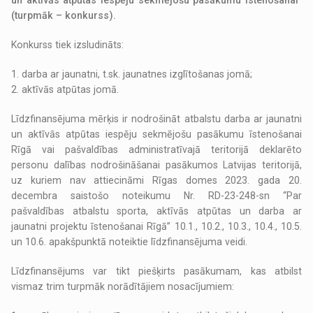
un aktīvās atpūtas iespēju sekmējošu pasākumu īstenošanai”
(turpmāk – konkurss).
Konkurss tiek izsludināts:
1. darba ar jaunatni, t.sk. jaunatnes izglītošanas jomā;
2. aktīvās atpūtas jomā.
Līdzfinansējuma mērķis ir nodrošināt atbalstu darba ar jaunatni
un aktīvās atpūtas iespēju sekmējošu pasākumu īstenošanai
Rīgā vai pašvaldības administratīvajā teritorijā deklarēto
personu dalības nodrošināšanai pasākumos Latvijas teritorijā,
uz kuriem nav attiecināmi Rīgas domes 2023. gada 20.
decembra saistošo noteikumu Nr. RD-23-248-sn “Par
pašvaldības atbalstu sporta, aktīvās atpūtas un darba ar
jaunatni projektu īstenošanai Rīgā” 10.1., 10.2., 10.3., 10.4., 10.5.
un 10.6. apakšpunktā noteiktie līdzfinansējuma veidi.
Līdzfinansējums var tikt piešķirts pasākumam, kas atbilst
vismaz trim turpmāk norādītājiem nosacījumiem: