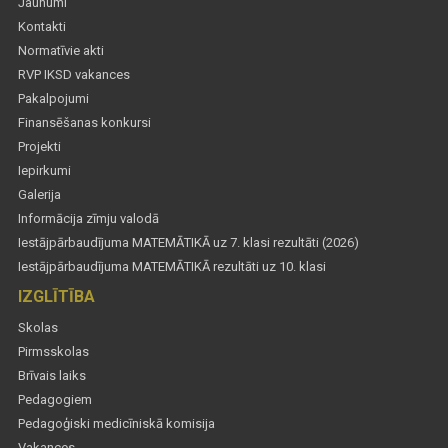
Jaunumi
Kontakti
Normatīvie akti
RVP IKSD vakances
Pakalpojumi
Finansēšanas konkursi
Projekti
Iepirkumi
Galerija
Informācija zīmju valodā
Iestājpārbaudījuma MATEMĀTIKĀ uz 7. klasi rezultāti (2026)
Iestājpārbaudījuma MATEMĀTIKĀ rezultāti uz 10. klasi
IZGLĪTĪBA
Skolas
Pirmsskolas
Brīvais laiks
Pedagogiem
Pedagoģiski medicīniskā komisija
Vakances