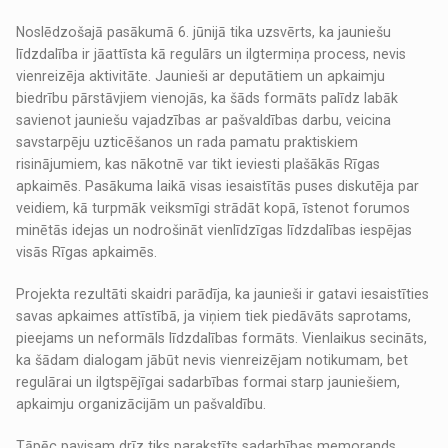
Noslēdzošajā pasākumā 6. jūnijā tika uzsvērts, ka jauniešu
līdzdalība ir jāattīsta kā regulārs un ilgtermiņa process, nevis
vienreizēja aktivitāte. Jaunieši ar deputātiem un apkaimju
biedrību pārstāvjiem vienojās, ka šāds formāts palīdz labāk
savienot jauniešu vajadzības ar pašvaldības darbu, veicina
savstarpēju uzticēšanos un rada pamatu praktiskiem
risinājumiem, kas nākotnē var tikt ieviesti plašākās Rīgas
apkaimēs. Pasākuma laikā visas iesaistītās puses diskutēja par
veidiem, kā turpmāk veiksmīgi strādāt kopā, īstenot forumos
minētās idejas un nodrošināt vienlīdzīgas līdzdalības iespējas
visās Rīgas apkaimēs.
Projekta rezultāti skaidri parādīja, ka jaunieši ir gatavi iesaistīties
savas apkaimes attīstībā, ja viņiem tiek piedāvāts saprotams,
pieejams un neformāls līdzdalības formāts. Vienlaikus secināts,
ka šādam dialogam jābūt nevis vienreizējam notikumam, bet
regulārai un ilgtspējīgai sadarbības formai starp jauniešiem,
apkaimju organizācijām un pašvaldību.
Tāpēc pavisam drīz tiks parakstīts sadarbības memorands