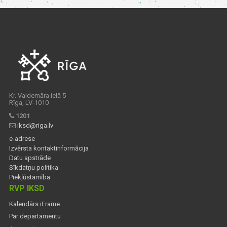
Kr. Valdemāra ielā 5
Rīga, LV-1010
1201
iksd@riga.lv
e-adrese
Izvērsta kontaktinformācija
Datu apstrāde
Sīkdatņu politika
Piekļūstamība
RVP IKSD
Kalendārs iFrame
Par departamentu