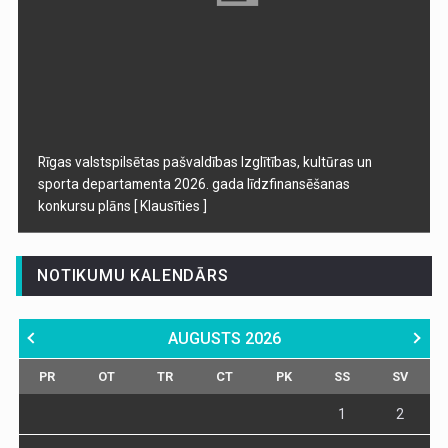
Rīgas valstspilsētas pašvaldības Izglītības, kultūras un
sporta departamenta 2026. gada līdzfinansēšanas
konkursu plāns
[ Klausīties ]
NOTIKUMU KALENDĀRS
AUGUSTS
2026
PR
OT
TR
CT
PK
SS
SV
1
2