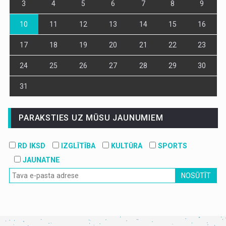
3
4
5
6
7
8
9
10
11
12
13
14
15
16
17
18
19
20
21
22
23
24
25
26
27
28
29
30
31
PARAKSTIES UZ MŪSU JAUNUMIEM
RD IKSD
IZGLĪTĪBA
KULTŪRA
SPORTS
JAUNATNE
NOSŪTĪT