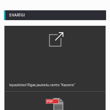
SVARĪGI
Iepazīsties! Rīgas jauniešu centrs "Kaņieris"