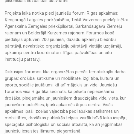
pilsoniskās līdzdalības aktivitātēs.
Projekta laikā notika pieci jauniešu forumi Rīgas apkaimēs:
Ķengaragā Latgales priekšpilsētai, Teikā Vidzemes priekšpilsētai,
Āgenskalnā Zemgales priekšpilsētai, Sarkandaugavā Ziemeļu
rajonam un Bolderājā Kurzemes rajonam. Forumos kopā
piedalījās aptuveni 200 jaunieši, dažādu apkaimju biedrību
pārstāvji, nevalstisko organizāciju pārstāvji, vietējie uzņēmēji,
apkaimju centru koordinatori, Rīgas pašvaldības un citu
institūciju pārstāvji.
Diskusijas forumos tika organizētas piecās tematiskajās darba
grupās: drošība, satiksme un mobilitāte, izglītība, kultūra un
sports, sociālie jautājumi, kā arī mājoklis un vide. Jauniešu
forumos visā Rīgā tika secināts, ka pilsētā nepieciešama
drošāka, pieejamāka un jauniešiem draudzīgāka vide, vieta, kur
jauniešiem pulcēties, īpaši apkaimēs ārpus centra. Visās
apkaimēs īpaši izcēlās vajadzība pēc labākas satiksmes un
mobilitātes, drošākas publiskās telpas, vairāk brīvā laika iespēju,
spēcīgāka psiholoģiskā un sociālā atbalsta, kā arī jēgpilnākas
jauniešu iesaistes lēmumu pieņemšanā.