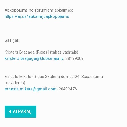
Apkopojums no forumiem apkaimēs:
https://ej.uz/apkaimjuapkopojums
Saziņai:
Kristers Bratjaga (Rīgas Istabas vadītājs)
kristers.bratjaga@klubsmaja.lv
, 28199009
Ernests Mikuts (Rīgas Skolēnu domes 24. Sasaukuma
prezidents)
ernests.mikuts@gmail.com
, 20402476
ATPAKAĻ