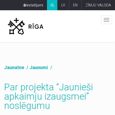
Pāriet
Iestatījumi
LV
EN
ZĪMJU VALODA
uz
lapas
saturu
Jaunatne
Jaunumi
Par projekta “Jaunieši
apkaimju izaugsmei”
noslēgumu