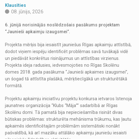
Klausīties
08. jūnijs, 2026
6. jūnijā norisinājās noslēdzošais pasākums projektam
“Jaunieši apkaimju izaugsmei”.
Projekta mērķis bija iesaistīt jauniešus Rīgas apkaimju attīstībā,
dodot viņiem iespēju identificēt problēmas savā tuvākajā vidē
un piedāvāt konkrētus risinājumus un attīstības virzienus.
Projekta ideja radusies, iedvesmojoties no Rīgas Skolēnu
domes 2018. gada pasākuma “Jaunieši apkaimes izaugsmei”,
un šogad tā attīstīta plašākā, mērķtiecīgākā un strukturētākā
formātā.
Projektu apkaimju iniciatīvu projektu konkursa ietvaros īstenoja
jaunatnes organizācija “Klubs “Māja”” sadarbībā ar Rīgas
Skolēnu domi. Tā pamatā bija nepieciešamība risināt divas
būtiskas problēmas: strukturēta mehānisma trūkumu, kas ļautu
apkaimēs identificētajām problēmām sistemātiski nonākt
pašvaldībā, kā arī mazāku attālāko apkaimju jauniešu iesaisti