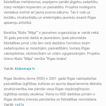
līdzdalības mehānismus, iespējams panākt jēgpilnu sadarbību
starp vietējām kopienām un pašvaldību. Projekta noslēgums
vienlaikus iezīmē arī jauna posma sākumu. Tas ir ceļš uz
biežāku, strukturētāku un ietekmīgāku jauniešu iesaisti Rīgas
apkaimju attīstībā.
Biedrība “Klubs “Māja”” ir jaunatnes organizācija ar vairāk nekā
30 gadu pieredzi darbā ar jauniešiem, īpaši pilsoniskās
līdzdalības jomā. Līdz šim cieši dažādos formātos esam
sadarbojušies ar ministrijām, pašvaldībām, tostarp Rīgas
valstspilsētas, vēstniecībām un citām ogrganizācijām. Projektu
īsteno Klubs “Māja” vienība “Rīgas Istaba”.
Vairāk:
klubsmaja.lv
Rīgas Skolēnu dome (RSD) ir 2001. gadā Rīgas valstspilsētas
pašvaldības Izglītības, kultūras un sporta departamenta dibināta
struktūrvienība, kas pārstāv visus Rīgas vispārizglītojošo
izglītības iestāžu skolēnus. Viena no RSD darbības jomām ir
Rīgas skolēnu interešu pārstāvība un līdzdalības veicināšana.
Vairāk:
rsd.lv