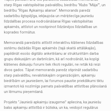
starp Rīgas valstspilsētas pašvaldību, biedrību “Klubs “Māja””, un
biedrību “Rīgas Apkaimju alianse”. Memorands paredz
sadarbību ilgtspējīga, iekļaujoša un mērķtiecīga jauniešu
līdzdalības procesa nodrošināšanai Rīgas valstspilsētas
apkaimēs, attīstot un nostiprinot līdzšinējos līdzdalības un
koprades formātus.
Memorandā paredzēts attīstīt interaktīvu klātienes līdzdalības
sistēmu dažādās Rīgas apkaimēs (tajā skaitā attālākajās),
papildināt esošo digitālo anketēšanu ar strukturētām darba
grupu diskusijām un darbnīcām, kā arī nodrošināt, ka kopīgi
klātienes diskusiju forumi tiek rīkoti regulāri, ne retāk kā reizi
divos gados. Tāpat memorands paredz stiprināt sadarbību
starp pašvaldību, nevalstiskajām organizācijām, apkaimju
biedrībām un jauniešiem, lai forumos paustie priekšlikumi tiktu
izmantoti kā nozīmīgs pamats pašvaldības attīstības plānošanā
un lēmumu pieņemšanā.
Projekts “Jaunieši apkaimju izaugsmei” apliecina, ka jauniešu
balss apkaimju attīstībā ir būtiska, un ka, veidojot regulārus