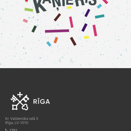
Kr. Valdemāra ielā 5
Rīga, LV-1010
1201