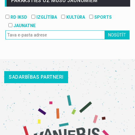
PARAKSTIES UZ MŪSU JAUNUMIEM
RD IKSD
IZGLĪTĪBA
KULTŪRA
SPORTS
JAUNATNE
NOSŪTĪT
SADARBĪBAS PARTNERI