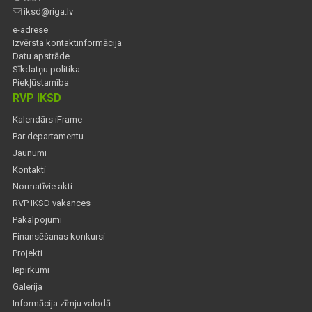
iksd@riga.lv
e-adrese
Izvērsta kontaktinformācija
Datu apstrāde
Sīkdatņu politika
Piekļūstamība
RVP IKSD
Kalendārs iFrame
Par departamentu
Jaunumi
Kontakti
Normatīvie akti
RVP IKSD vakances
Pakalpojumi
Finansēšanas konkursi
Projekti
Iepirkumi
Galerija
Informācija zīmju valodā