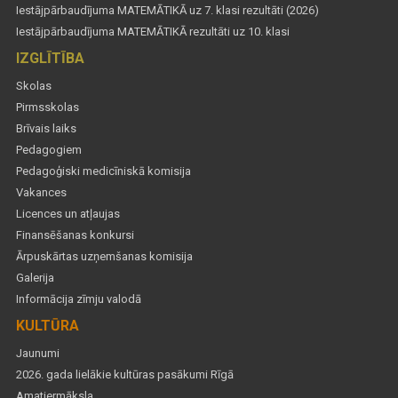
Iestājpārbaudījuma MATEMĀTIKĀ uz 7. klasi rezultāti (2026)
Iestājpārbaudījuma MATEMĀTIKĀ rezultāti uz 10. klasi
IZGLĪTĪBA
Skolas
Pirmsskolas
Brīvais laiks
Pedagogiem
Pedagoģiski medicīniskā komisija
Vakances
Licences un atļaujas
Finansēšanas konkursi
Ārpuskārtas uzņemšanas komisija
Galerija
Informācija zīmju valodā
KULTŪRA
Jaunumi
2026. gada lielākie kultūras pasākumi Rīgā
Amatiermāksla