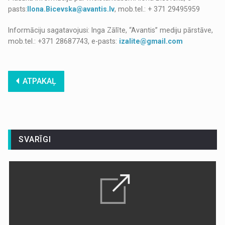
pasts:
Ilona.Bicevska@avantis.lv
, mob.tel.: + 371 29495959
Informāciju sagatavojusi: Inga Zālīte, “Avantis” mediju pārstāve,
mob.tel.: +371 28687743, e-pasts:
izalite@gmail.com
ATPAKAĻ
SVARĪGI