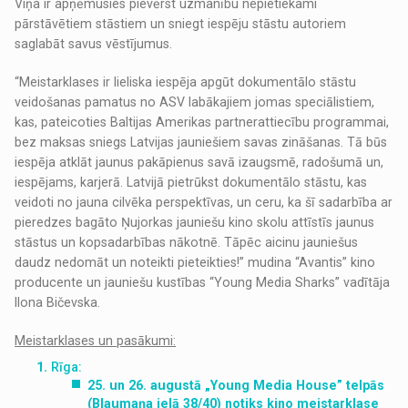
Viņa ir apņēmusies pievērst uzmanību nepietiekami
pārstāvētiem stāstiem un sniegt iespēju stāstu autoriem
saglabāt savus vēstījumus.
“Meistarklases ir lieliska iespēja apgūt dokumentālo stāstu
veidošanas pamatus no ASV labākajiem jomas speciālistiem,
kas, pateicoties Baltijas Amerikas partnerattiecību programmai,
bez maksas sniegs Latvijas jauniešiem savas zināšanas. Tā būs
iespēja atklāt jaunus pakāpienus savā izaugsmē, radošumā un,
iespējams, karjerā. Latvijā pietrūkst dokumentālo stāstu, kas
veidoti no jauna cilvēka perspektīvas, un ceru, ka šī sadarbība ar
pieredzes bagāto Ņujorkas jauniešu kino skolu attīstīs jaunus
stāstus un kopsadarbības nākotnē. Tāpēc aicinu jauniešus
daudz nedomāt un noteikti pieteikties!” mudina “Avantis” kino
producente un jauniešu kustības “Young Media Sharks” vadītāja
Ilona Bičevska.
Meistarklases un pasākumi:
Rīga:
25. un 26. augustā „Young Media House” telpās
(Blaumaņa ielā 38/40) notiks kino meistarklase