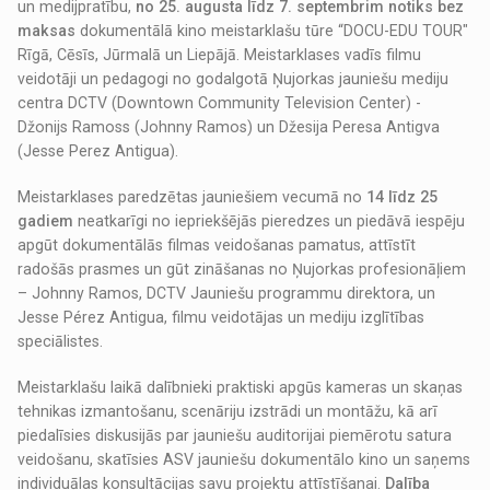
un medijpratību,
no 25. augusta līdz 7. septembrim notiks bez
maksas
dokumentālā kino meistarklašu tūre “DOCU-EDU TOUR"
Rīgā, Cēsīs, Jūrmalā un Liepājā. Meistarklases vadīs filmu
veidotāji un pedagogi no godalgotā Ņujorkas jauniešu mediju
centra DCTV (Downtown Community Television Center) -
Džonijs Ramoss (Johnny Ramos) un Džesija Peresa Antigva
(Jesse Perez Antigua).
Meistarklases paredzētas jauniešiem vecumā no
14 līdz 25
gadiem
neatkarīgi no iepriekšējās pieredzes un piedāvā iespēju
apgūt dokumentālās filmas veidošanas pamatus, attīstīt
radošās prasmes un gūt zināšanas no Ņujorkas profesionāļiem
– Johnny Ramos, DCTV Jauniešu programmu direktora, un
Jesse Pérez Antigua, filmu veidotājas un mediju izglītības
speciālistes.
Meistarklašu laikā dalībnieki praktiski apgūs kameras un skaņas
tehnikas izmantošanu, scenāriju izstrādi un montāžu, kā arī
piedalīsies diskusijās par jauniešu auditorijai piemērotu satura
veidošanu, skatīsies ASV jauniešu dokumentālo kino un saņems
individuālas konsultācijas savu projektu attīstīšanai.
Dalība