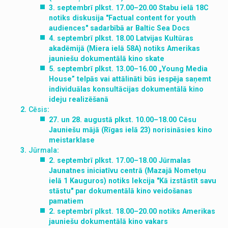
3. septembrī plkst. 17.00–20.00 Stabu ielā 18C
notiks diskusija "Factual content for youth
audiences" sadarbībā ar Baltic Sea Docs
4. septembrī plkst. 18.00 Latvijas Kultūras
akadēmijā (Miera ielā 58A) notiks Amerikas
jauniešu dokumentālā kino skate
5. septembrī plkst. 13.00–16.00 „Young Media
House” telpās vai attālināti būs iespēja saņemt
individuālas konsultācijas dokumentālā kino
ideju realizēšanā
Cēsis
:
27. un 28. augustā plkst. 10.00–18.00 Cēsu
Jauniešu mājā (Rīgas ielā 23) norisināsies kino
meistarklase
Jūrmala
:
2. septembrī plkst. 17.00–18.00 Jūrmalas
Jaunatnes iniciatīvu centrā (Mazajā Nometņu
ielā 1 Kauguros) notiks lekcija "Kā izstāstīt savu
stāstu" par dokumentālā kino veidošanas
pamatiem
2. septembrī plkst. 18.00–20.00 notiks Amerikas
jauniešu dokumentālā kino vakars