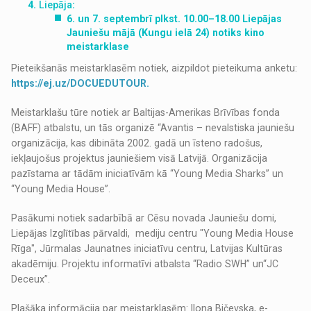
Liepāja
:
6. un 7. septembrī plkst. 10.00–18.00 Liepājas
Jauniešu mājā (Kungu ielā 24) notiks kino
meistarklase
Pieteikšanās meistarklasēm notiek, aizpildot pieteikuma anketu:
https://ej.uz/DOCUEDUTOUR.
Meistarklašu tūre notiek ar Baltijas-Amerikas Brīvības fonda
(BAFF) atbalstu, un tās organizē “Avantis – nevalstiska jauniešu
organizācija, kas dibināta 2002. gadā un īsteno radošus,
iekļaujošus projektus jauniešiem visā Latvijā. Organizācija
pazīstama ar tādām iniciatīvām kā “Young Media Sharks” un
“Young Media House”.
Pasākumi notiek sadarbībā ar Cēsu novada Jauniešu domi,
Liepājas Izglītības pārvaldi, mediju centru "Young Media House
Rīga", Jūrmalas Jaunatnes iniciatīvu centru, Latvijas Kultūras
akadēmiju. Projektu informatīvi atbalsta “Radio SWH” un“JC
Deceux”.
Plašāka informācija par meistarklasēm: Ilona Bičevska, e-