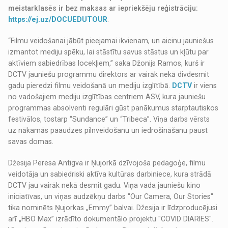
meistarklasēs ir bez maksas ar iepriekšēju reģistrāciju:
https://ej.uz/DOCUEDUTOUR
.
“Filmu veidošanai jābūt pieejamai ikvienam, un aicinu jauniešus
izmantot mediju spēku, lai stāstītu savus stāstus un kļūtu par
aktīviem sabiedrības locekļiem,” saka Džonijs Ramos, kurš ir
DCTV jauniešu programmu direktors ar vairāk nekā divdesmit
gadu pieredzi filmu veidošanā un mediju izglītībā.
DCTV
ir viens
no vadošajiem mediju izglītības centriem ASV, kura jauniešu
programmas absolventi regulāri gūst panākumus starptautiskos
festivālos, tostarp “Sundance” un “Tribeca”. Viņa darbs vērsts
uz nākamās paaudzes pilnveidošanu un iedrošināšanu paust
savas domas.
Džesija Peresa Antigva ir Ņujorkā dzīvojoša pedagoģe, filmu
veidotāja un sabiedriski aktīva kultūras darbiniece, kura strādā
DCTV jau vairāk nekā desmit gadu. Viņa vada jauniešu kino
iniciatīvas, un viņas audzēkņu darbs "Our Camera, Our Stories"
tika nominēts Ņujorkas „Emmy” balvai. Džesija ir līdzproducējusi
arī „HBO Max” izrādīto dokumentālo projektu "COVID DIARIES".