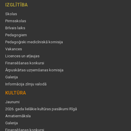
IZGLĪTĪBA
Skolas
Pirmsskolas
Brīvais laiks
Pedagogiem
Pedagoģiski medicīniskā komisija
Vakances
Licences un atļaujas
Finansēšanas konkursi
Ārpuskārtas uzņemšanas komisija
Galerija
Informācija zīmju valodā
KULTŪRA
Jaunumi
2026. gada lielākie kultūras pasākumi Rīgā
Amatiermāksla
Galerija
Finansēšanas konkursi