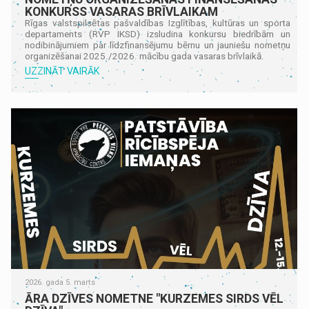
KONKURSS VASARAS BRĪVLAIKAM
Rīgas valstspilsētas pašvaldības Izglītības, kultūras un sporta
departaments (RVP IKSD) izsludina konkursu biedrībām un
nodibinājumiem par līdzfinansējumu bērnu un jauniešu nometņu
organizēšanai 2025./2026. mācību gada vasaras brīvlaikā.
UZZINĀT VAIRĀK
2026. gada 5. marts
ĀRA DZĪVES NOMETNE "KURZEMES SIRDS VĒL