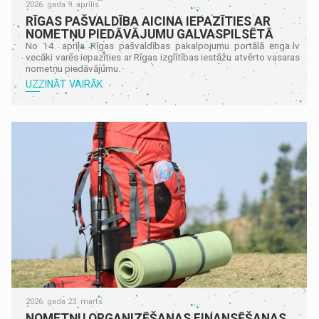
2026. gada 9. aprīlis
RĪGAS PAŠVALDĪBA AICINA IEPAZĪTIES AR
NOMETŅU PIEDĀVĀJUMU GALVASPILSĒTĀ
No 14. aprīļa Rīgas pašvaldības pakalpojumu portālā eriga.lv
vecāki varēs iepazīties ar Rīgas izglītības iestāžu atvērto vasaras
nometņu piedāvājumu.
UZZINĀT VAIRĀK
2026. gada 23. marts
NOMETŅU ORGANIZĒŠANAS FINANSĒŠANAS