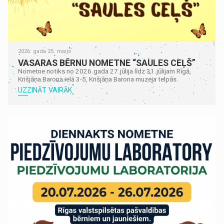
2026. gada 25. maijs
VASARAS BĒRNU NOMETNE “SAULES CEĻŠ”
Nometne notiks no 2026.gada 27.jūlija līdz 31.jūlijam Rīgā,
Krišjāņa Barona iela 3-5, Krišjāņa Barona muzeja telpās.
UZZINĀT VAIRĀK