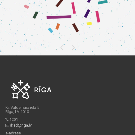
Kr. Valdemāra ielā 5
Rīga, LV-1010
1201
iksd@riga.lv
e-adrese