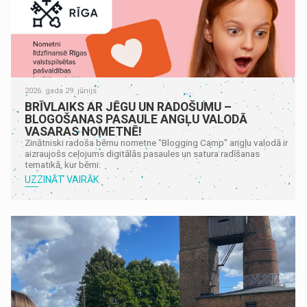
2026. gada 29. jūnijs
BRĪVLAIKS AR JĒGU UN RADOŠUMU –
BLOGOŠANAS PASAULE ANGĻU VALODĀ
VASARAS NOMETNĒ!
Zinātniski radoša bērnu nometne "Blogging Camp" angļu valodā ir
aizraujošs ceļojums digitālās pasaules un satura radīšanas
tematikā, kur bērni:
UZZINĀT VAIRĀK