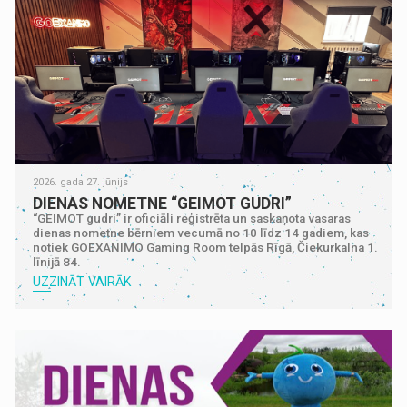
2026. gada 27. jūnijs
DIENAS NOMETNE “GEIMOT GUDRI”
“GEIMOT gudri” ir oficiāli reģistrēta un saskaņota vasaras
dienas nometne bērniem vecumā no 10 līdz 14 gadiem, kas
notiek GOEXANIMO Gaming Room telpās Rīgā, Čiekurkalna 1.
līnijā 84.
UZZINĀT VAIRĀK