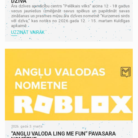
DZĪVA"
Āra dzīves apmācību centrs "Pelēkais vilks" aicina 12 - 18 gadus
vecus jauniešus izmēģināt savus spēkus un papildināt savas
zināšanas un prasmes mūsu āra dzīves nometnē "Kurzemes sirds
vēl dzīva," kas notiks no 2026.gada 12. - 15. martam Kuldīgas
apkaimē.
UZZINĀT VAIRĀK
2026. gada 3. marts
"ANGĻU VALODA LING ME FUN" PAVASARA