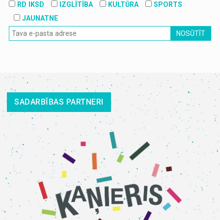
RD IKSD
IZGLĪTĪBA
KULTŪRA
SPORTS
JAUNATNE
NOSŪTĪT
SADARBĪBAS PARTNERI