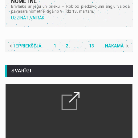
NOMETNE
Brīvlaiks ar jēgu un prieku – Roblox piedzīvojumi angļu valodā
pavasara nometnē Rīgā no 9. līdz 13. martam.
UZZINĀT VAIRĀK
IEPRIEKŠĒJĀ
1
2
...
13
NĀKAMĀ
SVARĪGI