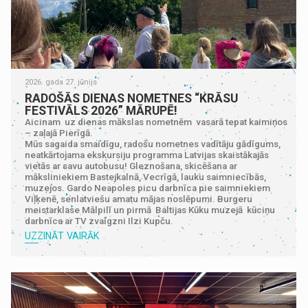
2026. gada 27. jūnijs
RADOŠĀS DIENAS NOMETNES “KRĀSU
FESTIVĀLS 2026” MĀRUPĒ!
Aicinam uz dienas mākslas nometnēm vasarā tepat kaimiņos
– zaļajā Pierīgā.
Mūs sagaida smaidīgu, radošu nometnes vadītāju gādīgums,
neatkārtojama ekskursiju programma Latvijas skaistākajās
vietās ar savu autobusu! Gleznošana, skicēšana ar
māksliniekiem Bastejkalnā, Vecrīgā, lauku saimniecībās,
muzejos. Gardo Neapoles picu darbnīca pie saimniekiem
Viļķenē, senlatviešu amatu mājas noslēpumi. Burgeru
meistarklase Mālpilī un pirmā Baltijas Kūku muzejā kūciņu
darbnīca ar TV zvaigzni Ilzi Kupču.
UZZINĀT VAIRĀK