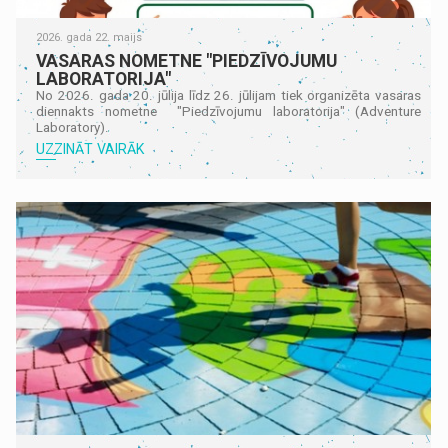
2026. gada 22. maijs
VASARAS NOMETNE "PIEDZĪVOJUMU
LABORATORIJA"
No 2026. gada 20. jūlija līdz 26. jūlijam tiek organizēta vasaras
diennakts nometne "Piedzīvojumu laboratorija" (Adventure
Laboratory).
UZZINĀT VAIRĀK