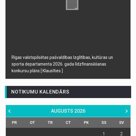
Rīgas valstspilsētas pašvaldības Izglītības, kultūras un
sporta departamenta 2026. gada līdzfinansēšanas
konkursu plāns
[ Klausīties ]
NOTIKUMU KALENDĀRS
AUGUSTS
2026
PR
OT
TR
CT
PK
SS
SV
1
2