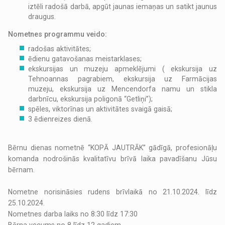
iztēli radošā darbā, apgūt jaunas iemaņas un satikt jaunus
draugus.
Nometnes programmu veido:
radošas aktivitātes;
ēdienu gatavošanas meistarklases;
ekskursijas un muzeju apmeklējumi ( ekskursija uz
Tehnoannas pagrabiem, ekskursija uz Farmācijas
muzeju, ekskursija uz Mencendorfa namu un stikla
darbnīcu, ekskursija poligonā “Getliņi”);
spēles, viktorīnas un aktivitātes svaigā gaisā;
3 ēdienreizes dienā.
Bērnu dienas nometnē “KOPĀ JAUTRĀK” gādīgā, profesionāļu
komanda nodrošinās kvalitatīvu brīvā laika pavadīšanu Jūsu
bērnam.
Nometne norisināsies rudens brīvlaikā no 21.10.2024. līdz
25.10.2024.
Nometnes darba laiks no 8:30 līdz 17:30