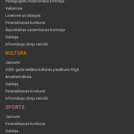
Pedagoģiski medicīniskā komisija
Vakances
Licences un atļaujas
Finansēšanas konkursi
Ārpuskārtas uzņemšanas komisija
Galerija
Informācija zīmju valodā
KULTŪRA
Jaunumi
2026. gada lielākie kultūras pasākumi Rīgā
Amatiermāksla
Galerija
Finansēšanas konkursi
Informācija zīmju valodā
SPORTS
Jaunumi
Finansēšanas konkursi
Galerija