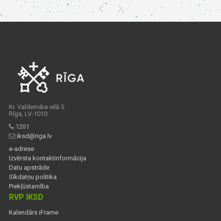
Kr. Valdemāra ielā 5
Rīga, LV-1010
1201
iksd@riga.lv
e-adrese
Izvērsta kontaktinformācija
Datu apstrāde
Sīkdatņu politika
Piekļūstamība
RVP IKSD
Kalendārs iFrame