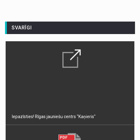
SVARĪGI
Iepazīsties! Rīgas jauniešu centrs "Kaņieris"