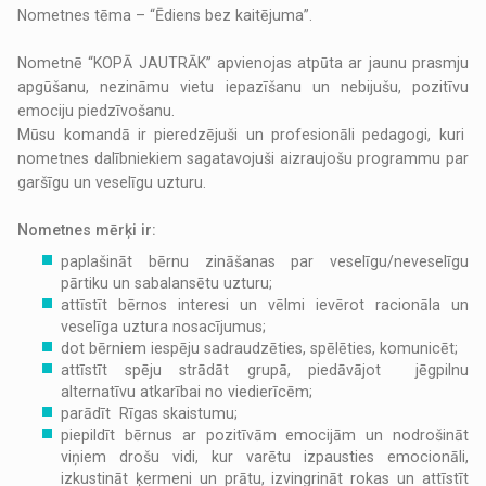
Nometnes tēma – “Ēdiens bez kaitējuma”.
Nometnē “KOPĀ JAUTRĀK” apvienojas atpūta ar jaunu prasmju
apgūšanu, nezināmu vietu iepazīšanu un nebijušu, pozitīvu
emociju piedzīvošanu.
Mūsu komandā ir pieredzējuši un profesionāli pedagogi, kuri
nometnes dalībniekiem sagatavojuši aizraujošu programmu par
garšīgu un veselīgu uzturu.
Nometnes mērķi ir:
paplašināt bērnu zināšanas par veselīgu/neveselīgu
pārtiku un sabalansētu uzturu;
attīstīt bērnos interesi un vēlmi ievērot racionāla un
veselīga uztura nosacījumus;
dot bērniem iespēju sadraudzēties, spēlēties, komunicēt;
attīstīt spēju strādāt grupā, piedāvājot jēgpilnu
alternatīvu atkarībai no viedierīcēm;
parādīt Rīgas skaistumu;
piepildīt bērnus ar pozitīvām emocijām un nodrošināt
viņiem drošu vidi, kur varētu izpausties emocionāli,
izkustināt ķermeni un prātu, izvingrināt rokas un attīstīt