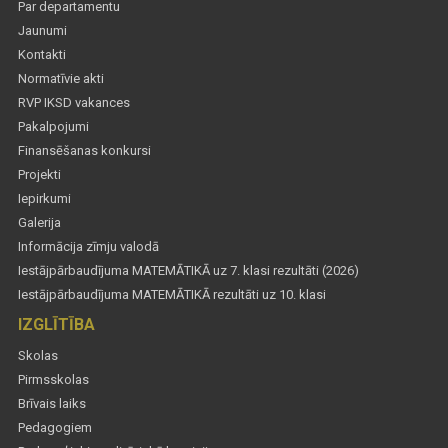
Par departamentu
Jaunumi
Kontakti
Normatīvie akti
RVP IKSD vakances
Pakalpojumi
Finansēšanas konkursi
Projekti
Iepirkumi
Galerija
Informācija zīmju valodā
Iestājpārbaudījuma MATEMĀTIKĀ uz 7. klasi rezultāti (2026)
Iestājpārbaudījuma MATEMĀTIKĀ rezultāti uz 10. klasi
IZGLĪTĪBA
Skolas
Pirmsskolas
Brīvais laiks
Pedagogiem