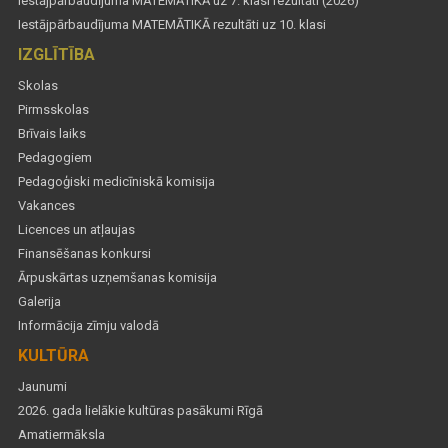
Iestājpārbaudījuma MATEMĀTIKĀ uz 7. klasi rezultāti (2026)
Iestājpārbaudījuma MATEMĀTIKĀ rezultāti uz 10. klasi
IZGLĪTĪBA
Skolas
Pirmsskolas
Brīvais laiks
Pedagogiem
Pedagoģiski medicīniskā komisija
Vakances
Licences un atļaujas
Finansēšanas konkursi
Ārpuskārtas uzņemšanas komisija
Galerija
Informācija zīmju valodā
KULTŪRA
Jaunumi
2026. gada lielākie kultūras pasākumi Rīgā
Amatiermāksla