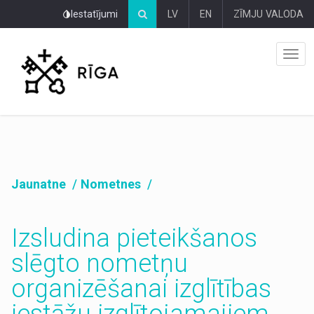
Pāriet
Iestatījumi
LV
EN
ZĪMJU VALODA
uz
lapas
saturu
Jaunatne
Nometnes
Izsludina pieteikšanos
slēgto nometņu
organizēšanai izglītības
iestāžu izglītojamajiem