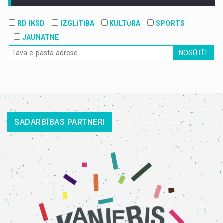
RD IKSD
IZGLĪTĪBA
KULTŪRA
SPORTS
JAUNATNE
NOSŪTĪT
SADARBĪBAS PARTNERI