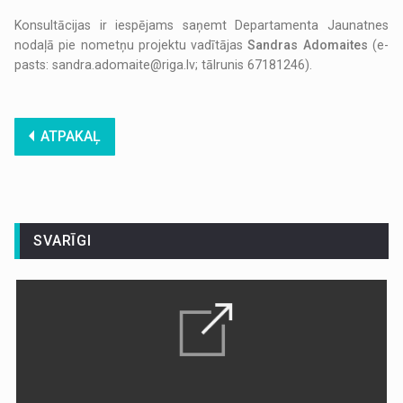
Konsultācijas ir iespējams saņemt Departamenta Jaunatnes
nodaļā pie nometņu projektu vadītājas
Sandras Adomaites
(e-
pasts: sandra.adomaite@riga.lv; tālrunis 67181246).
ATPAKAĻ
SVARĪGI