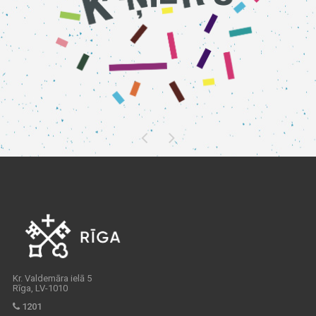
Kr. Valdemāra ielā 5
Rīga, LV-1010
1201