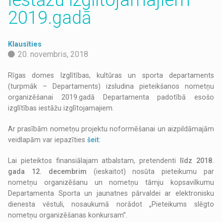
2019.gadā
Klausīties
20. novembris, 2018
Rīgas domes Izglītības, kultūras un sporta departaments
(turpmāk – Departaments) izsludina pieteikšanos nometņu
organizēšanai 2019.gadā Departamenta padotībā esošo
izglītības iestāžu izglītojamajiem.
Ar prasībām nometņu projektu noformēšanai un aizpildāmajām
veidlapām var iepazīties
šeit:
Lai pieteiktos finansiālajam atbalstam, pretendenti
līdz 2018.
gada 12. decembrim
(ieskaitot) nosūta pieteikumu par
nometņu organizēšanu un nometņu tāmju kopsavilkumu
Departamenta Sporta un jaunatnes pārvaldei ar elektronisku
dienesta vēstuli, nosaukumā norādot „Pieteikums slēgto
nometņu organizēšanas konkursam”.