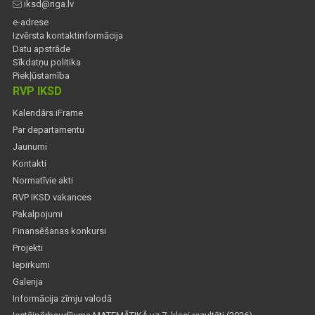
iksd@riga.lv
e-adrese
Izvērsta kontaktinformācija
Datu apstrāde
Sīkdatņu politika
Piekļūstamība
RVP IKSD
Kalendārs iFrame
Par departamentu
Jaunumi
Kontakti
Normatīvie akti
RVP IKSD vakances
Pakalpojumi
Finansēšanas konkursi
Projekti
Iepirkumi
Galerija
Informācija zīmju valodā