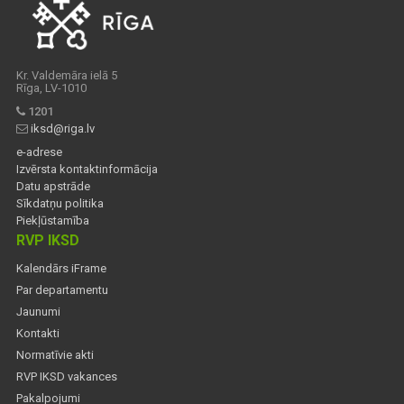
Kr. Valdemāra ielā 5
Rīga, LV-1010
1201
iksd@riga.lv
e-adrese
Izvērsta kontaktinformācija
Datu apstrāde
Sīkdatņu politika
Piekļūstamība
RVP IKSD
Kalendārs iFrame
Par departamentu
Jaunumi
Kontakti
Normatīvie akti
RVP IKSD vakances
Pakalpojumi