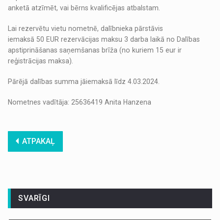
anketā atzīmēt, vai bērns kvalificējas atbalstam.
Lai rezervētu vietu nometnē, dalībnieka pārstāvis
iemaksā 50 EUR rezervācijas maksu 3 darba laikā no Dalības
apstiprināšanas saņemšanas brīža (no kuriem 15 eur ir
reģistrācijas maksa).
Pārējā dalības summa jāiemaksā līdz 4.03.2024.
Nometnes vadītāja: 25636419 Anita Hanzena
ATPAKAĻ
SVARĪGI