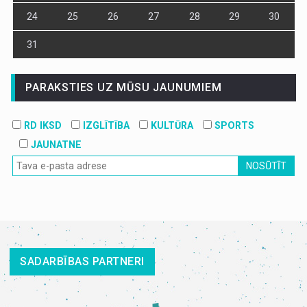
24
25
26
27
28
29
30
31
PARAKSTIES UZ MŪSU JAUNUMIEM
RD IKSD
IZGLĪTĪBA
KULTŪRA
SPORTS
JAUNATNE
NOSŪTĪT
SADARBĪBAS PARTNERI