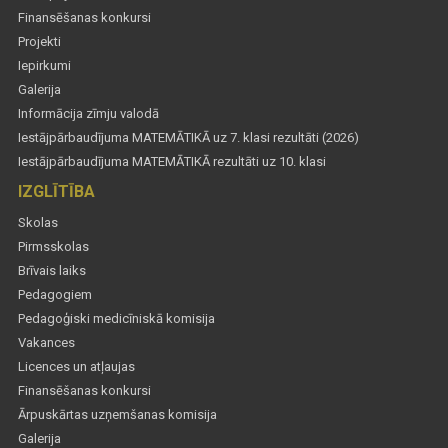
Finansēšanas konkursi
Projekti
Iepirkumi
Galerija
Informācija zīmju valodā
Iestājpārbaudījuma MATEMĀTIKĀ uz 7. klasi rezultāti (2026)
Iestājpārbaudījuma MATEMĀTIKĀ rezultāti uz 10. klasi
IZGLĪTĪBA
Skolas
Pirmsskolas
Brīvais laiks
Pedagogiem
Pedagoģiski medicīniskā komisija
Vakances
Licences un atļaujas
Finansēšanas konkursi
Ārpuskārtas uzņemšanas komisija
Galerija