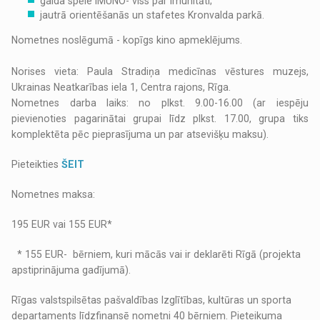
galda spēle IMUNO- viss par imunitāti;
jautrā orientēšanās un stafetes Kronvalda parkā.
Nometnes noslēgumā - kopīgs kino apmeklējums.
Norises vieta: Paula Stradiņa medicīnas vēstures muzejs,
Ukrainas Neatkarības iela 1, Centra rajons, Rīga.
Nometnes darba laiks: no plkst. 9.00-16.00 (ar iespēju
pievienoties pagarinātai grupai līdz plkst. 17.00, grupa tiks
komplektēta pēc pieprasījuma un par atsevišķu maksu).
Pieteikties
ŠEIT
Nometnes maksa:
195 EUR vai 155 EUR*
* 155 EUR- bērniem, kuri mācās vai ir deklarēti Rīgā (projekta
apstiprinājuma gadījumā).
Rīgas valstspilsētas pašvaldības Izglītības, kultūras un sporta
departaments līdzfinansē nometni 40 bērniem. Pieteikuma