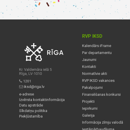
RVP IKSD
Kalendārs iFrame
Par departamentu
Jaunumi
Kontakti
Kr. Valdemāra ielā 5
Rīga, LV-1010
Normatīvie akti
RVP IKSD vakances
1201
iksd@riga.lv
Pakalpojumi
e-adrese
Finansēšanas konkursi
Izvērsta kontaktinformācija
Projekti
Datu apstrāde
Iepirkumi
Sīkdatņu politika
Galerija
Piekļūstamība
Informācija zīmju valodā
Iestājpārbaudījuma