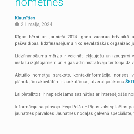
nometnēs
Klausīties
21. maijs, 2024
Rīgas bērni un jaunieši 2024. gada vasaras brīvlaikā 
pašvaldības līdzfinansējumu rīko nevalstiskās organizācij
Līdzfinansējuma mērķis ir veicināt iekļaujošu un izaugsmi 
iestāžu izglītojamiem un Rīgas administratīvajā teritorijā dz
Aktuālo nometņu saraksts, kontaktinformācija, norises v
plānotajām aktivitātēm ir apskatāmas, atverot pielikumu
ŠEI
Lai pieteiktos, ir nepieciešams sazināties ar interesējošās 
Informāciju sagatavoja: Evija Pelša – Rīgas valstspilsētas p
jaunatnes pārvaldes Jaunatnes nodaļas galvenā speciāliste, t