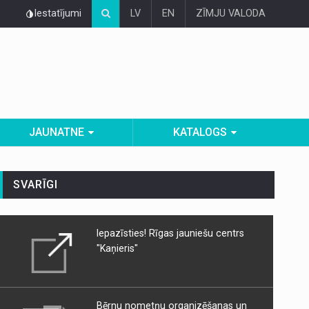
Iestatījumi
LV
EN
ZĪMJU VALODA
JAUNATNE
KATALOGS
SVARĪGI
Iepazīsties! Rīgas jauniešu centrs
"Kaņieris"
Bērnu nometņu organizēšanas un