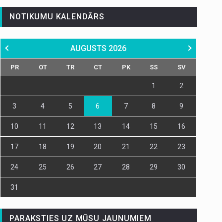
NOTIKUMU KALENDĀRS
AUGUSTS
2026
PR
OT
TR
CT
PK
SS
SV
1
2
3
4
5
6
7
8
9
10
11
12
13
14
15
16
17
18
19
20
21
22
23
24
25
26
27
28
29
30
31
PARAKSTIES UZ MŪSU JAUNUMIEM