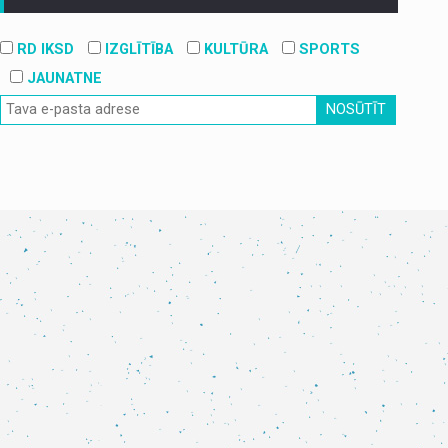
RD IKSD
IZGLĪTĪBA
KULTŪRA
SPORTS
JAUNATNE
NOSŪTĪT