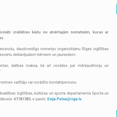
aicināti izvēlēties kādu no atvērtajām nometnēm, kuras ar
as.
veicinošu, daudzveidīgu nometņu organizēšanu Rīgas izglītības
īvesvietu deklarējušiem bērniem un jauniešiem.
ietas, dalības maksa, kā arī norādes par mērķauditoriju un
T
.
nometnes vadītāju vai norādīto kontaktpersonu.
ašvaldības Izglītības, kultūras un sporta departamenta Sporta un
ālrunis:
67181383
, e-pasts:
Evija.Pelsa@riga.lv
.