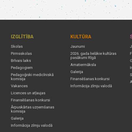
IZGLĪTĪBA
KULTŪRA
Skolas
Jaunumi
J
Pirmsskolas
2026. gada lielākie kultūras
F
pasākumi Rīgā
Brīvais laiks
G
Amatiermāksla
Pedagogiem
I
Galerija
Pedagoģiski medicīniskā
S
komisija
Finansēšanas konkursi
A
Vakances
Informācija zīmju valodā
Licences un atļaujas
Finansēšanas konkursi
Ārpuskārtas uzņemšanas
komisija
Galerija
Informācija zīmju valodā