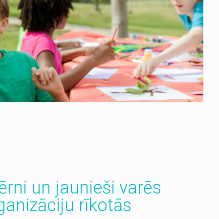
ērni un jaunieši varēs
ganizāciju rīkotās